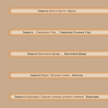
Закрыта
Анкета Грусти
Грусть
Закрыта
...Симфония Утра...
Симфония Осеннее Утро
Закрыта
Бронзовый Дождь....
Бронзовый Дождь
Закрыта
Ворон. Грозовое племя.
Алкоголь
Закрыта
Водопадка.Старшая ученица грозовго племени.
Водопадка