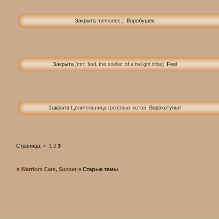
Закрыта
memories.]
Воробушек
Закрыта
[mrr. feel. the soldier of a twilight tribe]
Feel
Закрыта
Целительница грозовых котов
Ворокотунья
Страница:
«
1
2
3
»
Warriors Cats, Sunset
»
Старые темы