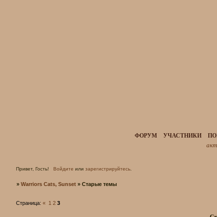
ФОРУМ
УЧАСТНИКИ
ПО
акт
Привет, Гость!
Войдите
или
зарегистрируйтесь
.
»
Warriors Cats, Sunset
»
Старые темы
Страница:
«
1
2
3
Ст