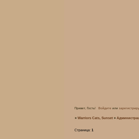
Привет, Гость!
Войдите
или
зарегистрир
»
Warriors Cats, Sunset
»
Администра
Страница:
1