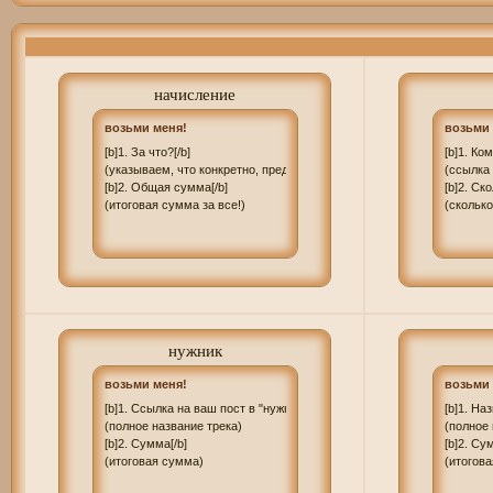
.tabbycat label {

  display: block;

  width: 135px;

  text-align: center;

  font-family: verdana;

начисление
  margin-top: 28px;

  color: #fff;

возьми меня!
возьми 
  font-size: 8px;

  letter-spacing: 1px;

[b]1. За что?[/b]

[b]1. Ком
  text-transform: uppercase;

(указываем, что конкретно, предоставляем док-ва)

(ссылка 
  background: #e5cbaa;

[b]2. Общая сумма[/b]

[b]2. Ско
  padding: 5px;

(итоговая сумма за все!)
(скольк
  position: relative;

  margin-bottom: 10px;

  margin-left: 60px;

}

.tabbycat [type=radio] {

display: none; 

нужник
}

возьми меня!
возьми 
.catcontent {  position: absolute;

[b]1. Ссылка на ваш пост в "нужных"[/b]

[b]1. На
  font-family: verdana;

(полное название трека)

(полное 
  font-size: 14px;

[b]2. Сумма[/b]

[b]2. Сум
  text-transform: lowercase;

(итоговая сумма)
(итогов
  text-align: left;

  line-heigh: 10% top: 30px;
