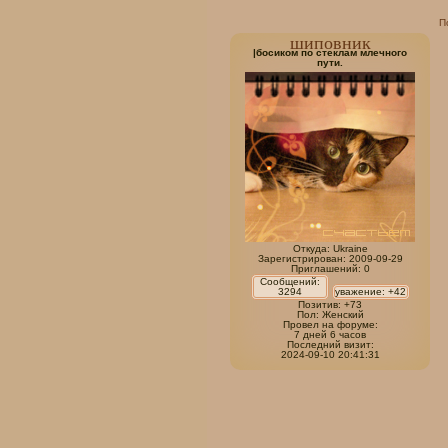
П
шиповник
|босиком по стеклам млечного
пути.
Откуда:
Ukraine
Зарегистрирован
: 2009-09-29
Приглашений:
0
Сообщений:
3294
уважение:
+42
Позитив:
+73
Пол:
Женский
Провел на форуме:
7 дней 6 часов
Последний визит:
2024-09-10 20:41:31