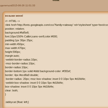
оделиться
2015-06-26 11:01:33
возьми меня!
<!--HTML-->

<link href='http://fonts.googleapis.com/css?family=raleway' rel='stylesheet' type='text/cs
position: relative; 

background:#faf5e8;

font:10px/150% Calibri,sans-serif;color:#000;

padding:1px 30px 25px; 

min-width:450px; 

max-width:470px; 

height:590px; 

margin:auto; 

-webkit-border-radius:10px;

-moz-border-radius:10px;

border-radius:10px;

border-bottom:1px solid #ddd background-color: #f3f2ef;  

border: 4px #ecd8a9 double; 

 border-radius: 20px;-moz-box-shadow: inset 0 0 10px 5px #d18d4e; 

-webkit-box-shadow: inset 0 0 10px 5px #d18d4e; 

box-shadow: inset 0 0 10px 5px #d18d4e;

clear: both;

}

.tabbycat {float: left;}
