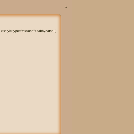
1
s'><style type="text/css">.tabbycatss {
