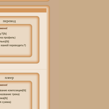
перевод
меня!
у?[/b]

на профиль)

лько[/b]

о юаней переводить?)
плеер
меня!
звание композиции[/b]

название трека)

ма[/b]

ая сумма)