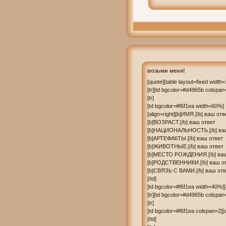
возьми меня!
[quote][table layout=fixed width
[tr][td bgcolor=#d4965b colspan=2]
[tr]

[td bgcolor=#f6f1ea width=60%]

[align=right][b]ИМЯ.[/b] ваш отве
[b]ВОЗРАСТ.[/b] ваш ответ 

[b]НАЦИОНАЛЬНОСТЬ.[/b] ваш
[b]АРТЕФАКТЫ.[/b] ваш ответ 

[b]ЖИВОТНЫЕ.[/b] ваш ответ

[b]МЕСТО РОЖДЕНИЯ.[/b] ваш 
[b]РОДСТВЕННИКИ.[/b] ваш от
[b]СВЯЗЬ С ВАМИ.[/b] ваш ответ
[/td]

[td bgcolor=#f6f1ea width=40%][ali
[tr][td bgcolor=#d4965b colspan=2]
[tr]

[td bgcolor=#f6f1ea colspan=2][
[/td]
