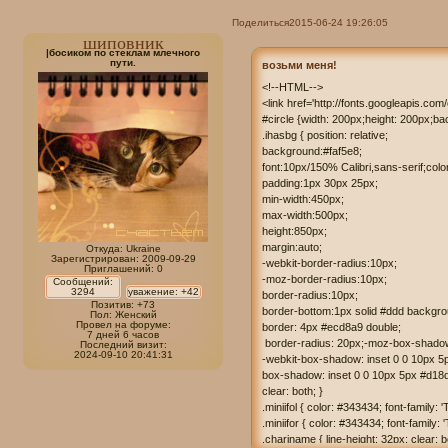
Поделиться
2015-06-24 19:26:05
шиповник
|босиком по стеклам млечного
пути.
возьми меня!
<!--HTML-->

<link href='http://fonts.googleapis.com
#circle {width: 200px;height: 200px;b
.ihasbg { position: relative; 

background:#faf5e8;

font:10px/150% Calibri,sans-serif;color
padding:1px 30px 25px; 

min-width:450px; 

max-width:500px; 

height:850px; 

margin:auto; 

Откуда:
Ukraine
Зарегистрирован
: 2009-09-29
-webkit-border-radius:10px;

Приглашений:
0
-moz-border-radius:10px;

Сообщений:
3294
уважение:
+42
border-radius:10px;

Позитив:
+73
border-bottom:1px solid #ddd backgroun
Пол:
Женский
Провел на форуме:
border: 4px #ecd8a9 double; 

7 дней 6 часов
 border-radius: 20px;-moz-box-shadow
Последний визит:
2024-09-10 20:41:31
-webkit-box-shadow: inset 0 0 10px 5p
box-shadow: inset 0 0 10px 5px #d18d
clear: both; }

.miniifol { color: #343434; font-family: 
.miniifor { color: #343434; font-family: 
.chariname { line-height: 32px; clear: 