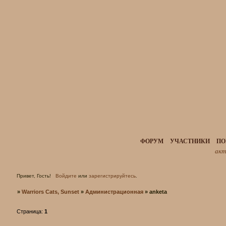
ФОРУМ
УЧАСТНИКИ
ПО
акт
Привет, Гость!
Войдите
или
зарегистрируйтесь
.
»
Warriors Cats, Sunset
»
Администрационная
»
anketa
Страница:
1