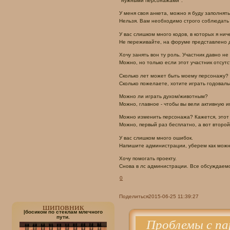
"нужными персонажами".
<tr><td><div style="background-color: #
<tr><td><div class="rule">- Имя ваш
У меня своя анкета, можно я буду заполнят
- Запятые, точки, тире, дефисы в 
Нельзя. Вам необходимо строго соблюдать
- Разрешена регистрация любых жив
У вас слишком много кодов, в которых я ни
- На заполнение анкеты Вам дается 
Не переживайте, на форуме представлено д
- Заполнение анкеты проходит стро
- После принятия вам в обязатель
Хочу занять вон ту роль. Участник давно не
- Плагиат анкет строжайше запрещен
Можно, но только если этот участник отсутс
- Регистрация каких-либо персонаж
Сколько лет может быть моему персонажу?
- У большинства жителей вселенной
Сколько пожелаете, хотите играть годовалы
- В мире аватара нет блондинов, ро
- Уровень владения магией, да и л
Можно ли играть духом/животным?
- Владение многочисленными артефа
Можно, главное - чтобы вы вели активную иг
- Регистрация магов воздуха разре
Можно изменить персонажа? Кажется, этот 
</div></td></tr>

Можно, первый раз бесплатно, а вот второй
<tr><td><div style="background-color: 
<tr><td><div class="rule">В первую
У вас слишком много ошибок.
- Официально рейтинга на форуме н
Напишите администрации, уберем как можно 
- Размер вашего поста свободный. М
Хочу помогать проекту.
- Не забывайте сверяться с Вордом
Снова в лс администрации. Все обсуждаемо
- Оформляем посты так:<br>

   - описание ваших действий обычн
0
   - прямая речь <b>жирным</b> текс
   - речь собеседника <u>подчеркну
Поделиться
2015-06-25 11:39:27
   - мысли <i>курсивом</i>.<br>

шиповник
- Описывать действия партнера без
|босиком по стеклам млечного
- Ваш персонаж не может находитьс
пути.
Проблемы с пар
- Уважайте своих партнеров, соблюд