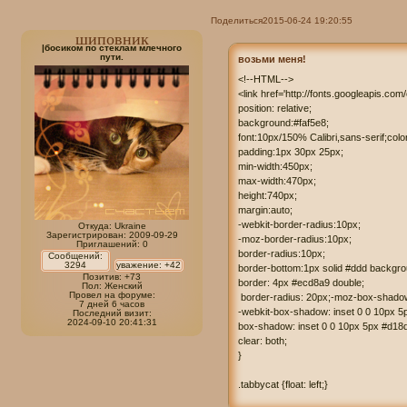
Поделиться
2015-06-24 19:20:55
шиповник
|босиком по стеклам млечного
пути.
возьми меня!
<!--HTML-->

<link href='http://fonts.googleapis.com
position: relative; 

background:#faf5e8;

font:10px/150% Calibri,sans-serif;color
padding:1px 30px 25px; 

min-width:450px; 

max-width:470px; 

height:740px; 

margin:auto; 

-webkit-border-radius:10px;

Откуда:
Ukraine
Зарегистрирован
: 2009-09-29
-moz-border-radius:10px;

Приглашений:
0
border-radius:10px;

Сообщений:
3294
уважение:
+42
border-bottom:1px solid #ddd backgroun
Позитив:
+73
border: 4px #ecd8a9 double; 

Пол:
Женский
Провел на форуме:
 border-radius: 20px;-moz-box-shadow
7 дней 6 часов
-webkit-box-shadow: inset 0 0 10px 5p
Последний визит:
2024-09-10 20:41:31
box-shadow: inset 0 0 10px 5px #d18d
clear: both;

}

.tabbycat {float: left;}
