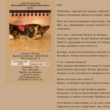
  left: 10px;

шиповник
ФАК
|босиком по стеклам млечного
  width: 508px;

пути.
  height: 730px;

Проблемы с паролем (не пришел, забыл/а), 
  background: #f6ede1;

Укажите желаемый пароль в гостевой, помес
  border: 1px solid #edd89a;}

Могу ли я зарегистрировать персонажа с и
Имя - да; с фамилиями сложнее (читайте в 
.rule {width: 483px; height: 170px; over
запрещено.
.creds {

Что у вас с сюжетом? Ничего не понимаю.
font-family: raleway;

В мире существует четыре великих артефак
text-transform: uppercase;

(вместе с друзьями) на несколько лет впер
text-align: right;

четыре реликвии и уничтожить их.
font-size: 8px;

Выходит, можно регистрировать канонов с
width: 408px;}

Откуда:
Ukraine
Все верно. Любые каноны приветствуются, 
Зарегистрирован
: 2009-09-29
Приглашений:
0
[type=radio]:checked ~ label {color: #0
Сообщений:
А что с магами воздуха?
3294
уважение:
+42
[type=radio]:checked ~ label ~ .catconte
Маги воздуха принимаются только по лини
Позитив:
+73
</style>

канонические персонажи Тензин, Джинора, 
Пол:
Женский
Провел на форуме:
воздуха, но его способности проявились поз
7 дней 6 часов
<center>

Последний визит:
Можно ли играть вне сюжета?
2024-09-10 20:41:31
Можно, на форуме эпизодическая система иг
<div class="tabbycatss">

<br>

Зашел на форум, а мой профиль удален.
<div class="tabbycat">

Возможно, что вы не были активны либо пр
<input type="radio" id="tabbycat-1" 
оповещать о своем отсутствии. Профиль не 
Хочу прийти к кому-нибудь, но не знаю к ком
<div class="catcontent">

Обратитесь в тему "найди меня", вас обязат
<table>
