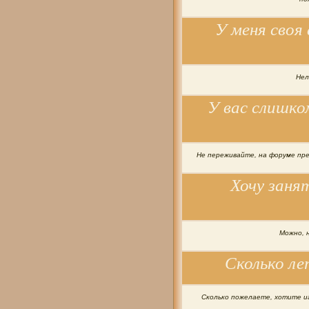
У меня своя
Нел
У вас слишко
Не переживайте, на форуме пр
Хочу занят
Можно, 
Сколько л
Сколько пожелаете, хотите иг