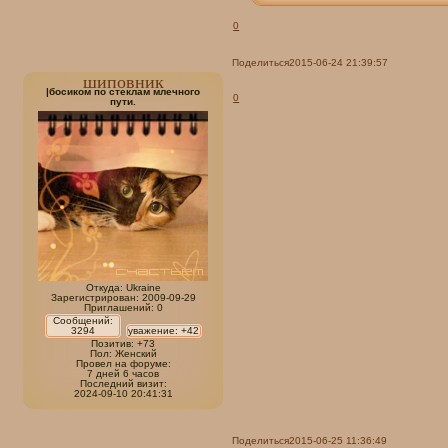
.tabbycat label {

  display: block;

0
  width: 135px;

  text-align: center;

Поделиться
2015-06-24 21:39:57
  font-family: verdana;

шиповник
  margin-top: 28px;

|босиком по стеклам млечного
0
пути.
  color: #fff;

  font-size: 8px;

  letter-spacing: 1px;

  text-transform: uppercase;

  background: #e5cbaa;

  padding: 5px;

  position: relative;

  margin-bottom: 10px;

  margin-left: 60px;

}

Откуда:
Ukraine
.tabbycat [type=radio] {

Зарегистрирован
: 2009-09-29
Приглашений:
0
display: none; 

Сообщений:
}

3294
уважение:
+42
Позитив:
+73
Пол:
Женский
.catcontent {  position: absolute;

Провел на форуме:
7 дней 6 часов
  font-family: verdana;

Последний визит:
  font-size: 14px;

2024-09-10 20:41:31
  text-transform: lowercase;

  text-align: left;

  line-heigh: 10% top: 30px;

Поделиться
2015-06-25 11:36:49