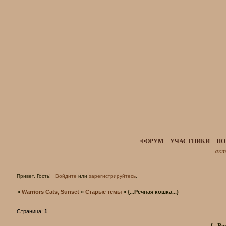
ФОРУМ
УЧАСТНИКИ
ПО
акт
Привет, Гость!
Войдите
или
зарегистрируйтесь
.
»
Warriors Cats, Sunset
»
Старые темы
»
{...Речная кошка...}
Страница:
1
{...Р