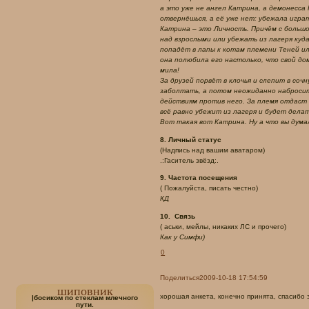
а это уже не ангел Катрина, а демонесса 
отвернёшься, а её уже нет: убежала игр
Катрина – это Личность. Причём с большо
над взрослыми или убежать из лагеря куда
попадёт в лапы к котам племени Теней ил
она полюбила его настолько, что свой дом 
мила!
За друзей порвёт в клочья и слепит в соч
заболтать, а потом неожиданно набросит
действиям против него. За племя отдаст
всё равно убежит из лагеря и будет делать
Вот такая вот Катрина. Ну а что вы ду
8. Личный статус
(Надпись над вашим аватаром)
.:Гаситель звёзд:.
9. Частота посещения
( Пожалуйста, писать честно)
КД
10. Связь
( аськи, мейлы, никаких ЛС и прочего)
Как у Симфи)
0
Поделиться
2009-10-18 17:54:59
шиповник
хорошая анкета, конечно принята, спасибо 
|босиком по стеклам млечного
пути.