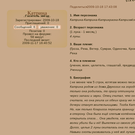
Поделиться
2009-10-18 17:43:08
Катрина
1. Имя персонажа
.:Гаситель звёзд:.
Катрина-Катрина-Катрикраска-Катризвёзд
Зарегистрирован
: 2009-10-18
Приглашений:
0
Сообщений:
6
уважение:
0
2. Возраст персонажа
Позитив:
0
(1 луна - 1 месяц )
Провел на форуме:
4 луны.
58 минут
Последний визит:
2009-11-17 16:40:52
3. Ваше племя:
(Гроза, Река, Ветер, Сумрак, Одиночка, Кровь
Река
4. Кто в племени
(ученик, воин, целитель, глашатай, предводи
Ученица
5. Биография
( не менее чем 5 строк, котятам можно писат
Катрина родом из дома Двуногих на город
только она родилась, то сразу отпихнула
через запахи и звуки. Отец считал, что 
считала, но она реила их обеих сразу же 
дочери станут воительницами. Тогда Катр
Но, как только Кларисса перешла границу 
в сторону. Она была ещё слепым котёнком
открылись глаза… Она увидела, как волки
волки убили бы и её! Вылетев из своего 
Долго, целых 2 луны скиталась она по ле
Навыки охоты развивались у неё всё лучш