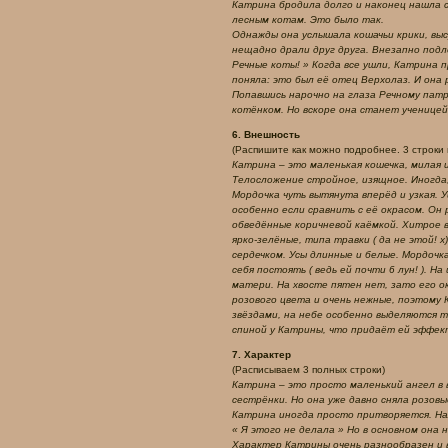
Катрина бродила долго и наконец нашла 
лесным котам. Это было так.
Однажды она услышала кошачьи крики, выс
нещадно драли друг друга. Внезапно подл
Речные коты! » Когда все ушли, Катрина п
поняла: это был её отец Верхолаз. И она 
Попавшись нарочно на глаза Речному патр
котёнком. Но вскоре она станет ученицей
6. Внешность
(Распишите как можно подробнее. 3 строки 
Катрина – это маленькая кошечка, милая 
Телосложение стройное, изящное. Иногда,
Мордочка чуть вытянута вперёд и узкая. У
особенно если сравнить с её окрасом. Он
обведённые коричневой каёмкой. Хитрое в
ярко-зелёные, типа травки ( да не этой! 
сердечком. Усы длинные и белые. Мордочк
себя постоять ( ведь ей почти 6 лун! ). 
матери. На хвосте пятен нет, зато его о
розового цвета и очень нежные, поэтому 
звёздами, на небе особенно выделяются 
спиной у Катрины, что придаёт ей эффект
7. Характер
(Расписываем 3 полных строки)
Катрина – это просто маленький ангел в 
сестрёнки. Но она уже давно сняла розовы
Катрина иногда просто притворяется. Нал
« Я этого не делала » Но в основном она
Характер Катрины очень разнообразен и в