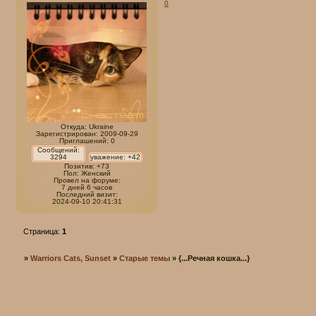
0
Откуда:
Ukraine
Зарегистрирован
: 2009-09-29
Приглашений:
0
Сообщений:
3294
уважение:
+42
Позитив:
+73
Пол:
Женский
Провел на форуме:
7 дней 6 часов
Последний визит:
2024-09-10 20:41:31
Страница:
1
»
Warriors Cats, Sunset
»
Старые темы
»
{...Речная кошка...}