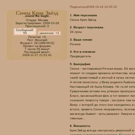
Поделиться
2009-10-18 16:35:10
Сенна Крик Звёзд
1. Имя персонажа
..sound the bugle..
Сенна Крик Звёзд
Откуда:
Москва
Зарегистрирован
: 2009-10-18
Приглашений:
0
2. Возраст персонажа
Сообщений:
34 луны
55
уважение:
+3
Позитив:
+3
3. Ваше племя:
Пол:
Женский
Возраст:
29
[1996-09-01]
Речное
Провел на форуме:
7 часов 35 минут
4. Кто в племени
Последний визит:
2009-11-27 21:01:41
Предводитель
5. Биография
Сенна - чистокровная Речная кошка. Её мат
помнит те сладкие времена котячества, ког
такой приветливый и желтый в лучах летнег
А потом понеслось: у Веер родился Львёнок
Наставницей её была Клевер. Но та её ниче
Сумрачными котами она успешно проиграла
Благо, как волшебная фея, в тот момент по
сознания: попросту говоря - застряла там и
Веер, с которой до этого они находились в
кстати, править Сенне понравилось, поэтом
как всегда бывает - коты умирают. Умерла
тяжелые...
6. Внешность
Крик Звёзд всегда смотрелась уверенной и 
некоторых пустоголовых громил. Её сила ещ