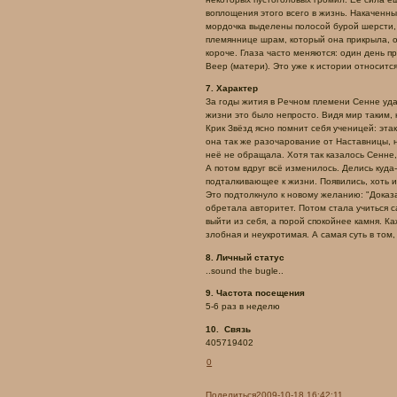
воплощения этого всего в жизнь. Накаченн
мордочка выделены полосой бурой шерсти, т
племяннице шрам, который она прикрыла, от
короче. Глаза часто меняются: один день п
Веер (матери). Это уже к истории относится
7. Характер
За годы жития в Речном племени Сенне уда
жизни это было непросто. Видя мир таким, к
Крик Звёзд ясно помнит себя ученицей: этак
она так же разочарование от Наставницы, н
неё не обращала. Хотя так казалось Сенне,
А потом вдруг всё изменилось. Делись куда
подталкивающее к жизни. Появились, хоть и
Это подтолкнуло к новому желанию: "Доказа
обретала авторитет. Потом стала учиться 
выйти из себя, а порой спокойнее камня. К
злобная и неукротимая. А самая суть в том, 
8. Личный статус
..sound the bugle..
9. Частота посещения
5-6 раз в неделю
10. Связь
405719402
0
Поделиться
2009-10-18 16:42:11