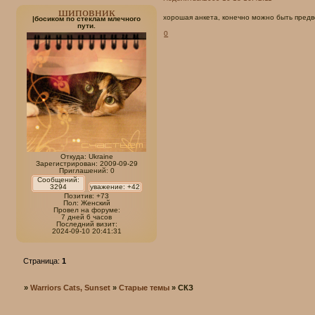
шиповник
хорошая анкета, конечно можно быть предво
|босиком по стеклам млечного
пути.
0
Откуда:
Ukraine
Зарегистрирован
: 2009-09-29
Приглашений:
0
Сообщений:
3294
уважение:
+42
Позитив:
+73
Пол:
Женский
Провел на форуме:
7 дней 6 часов
Последний визит:
2024-09-10 20:41:31
Страница:
1
»
Warriors Cats, Sunset
»
Старые темы
»
СКЗ