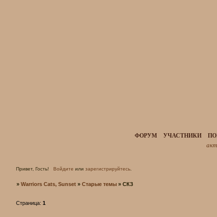
ФОРУМ
УЧАСТНИКИ
ПО
акт
Привет, Гость!
Войдите
или
зарегистрируйтесь
.
»
Warriors Cats, Sunset
»
Старые темы
»
СКЗ
Страница:
1