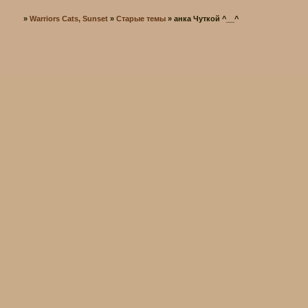
»
Warriors Cats, Sunset
»
Старые темы
»
анка Чуткой ^__^