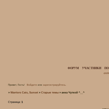
ФОРУМ
УЧАСТНИКИ
ПО
акт
Привет, Гость!
Войдите
или
зарегистрируйтесь
.
»
Warriors Cats, Sunset
»
Старые темы
»
анка Чуткой ^__^
Страница:
1
анка