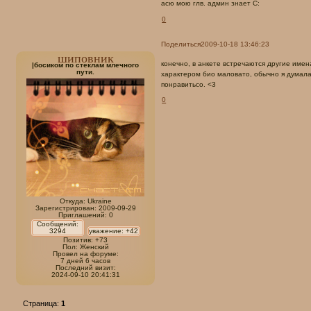
асю мою глв. админ знает С:
0
Поделиться
2009-10-18 13:46:23
шиповник
конечно, в анкете встречаются другие имен
|босиком по стеклам млечного
пути.
характером био маловато, обычно я думала 
понравитьсо. <3
0
Откуда:
Ukraine
Зарегистрирован
: 2009-09-29
Приглашений:
0
Сообщений:
3294
уважение:
+42
Позитив:
+73
Пол:
Женский
Провел на форуме:
7 дней 6 часов
Последний визит:
2024-09-10 20:41:31
Страница:
1