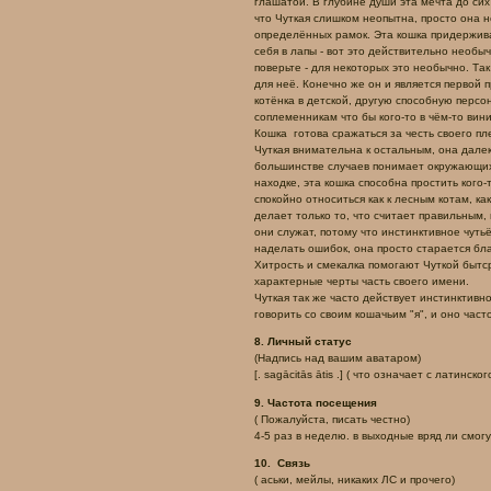
глашатой. В глубине души эта мечта до сих
что Чуткая слишком неопытна, просто она н
определённых рамок. Эта кошка придержива
себя в лапы - вот это действительно необы
поверьте - для некоторых это необычно. Та
для неё. Конечно же он и является первой 
котёнка в детской, другую способную персо
соплеменникам что бы кого-то в чём-то вини
Кошка готова сражаться за честь своего пле
Чуткая внимательна к остальным, она далек
большинстве случаев понимает окружающих
находке, эта кошка способна простить кого-
спокойно относиться как к лесным котам, ка
делает только то, что считает правильным, 
они служат, потому что инстинктивное чутьё
наделать ошибок, она просто старается бл
Хитрость и смекалка помогают Чуткой бытср
характерные черты часть своего имени.
Чуткая так же часто действует инстинктивн
говорить со своим кошачьим "я", и оно част
8. Личный статус
(Надпись над вашим аватаром)
[. sagācitās ātis .] ( что означает с латинског
9. Частота посещения
( Пожалуйста, писать честно)
4-5 раз в неделю. в выходные вряд ли смогу
10. Связь
( аськи, мейлы, никаких ЛС и прочего)