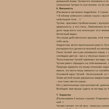
домашней кошки, Чуткая его понимала и не 
сожалению Чуткую-то они поняли, но её учен
6. Внешность
(Распишите как можно подробнее. 3 строки 
< В облике небесного сияние сошло с высот 
небольшом теле... >
Чуткая - красивая стройная кошка с мускул
уверенность, а эти глаза...Невозможно не п
деле чаще всего она использует этот внима
беспечный видок.
Эта кошка действительно красива, в её тел
себе цену.
Аккуратная, вечно прилизанная шерсть Чутк
распушается и делается похожей на ежопо
Глаза Чуткой, как я уже упомянула серые, 
слепящим цветом - как и у обычных кошек э
Телосложение Чуткой завлекает взгляды, та
Чуткая умеет обращать на себя внимание, 
Природа одарила эту кошку сильными задни
имени, это всего-лишь связанно со случайн
Основной окрас Чуткой - белоснежный, но 
Лапки речной кошки украшенны аккуратными
- они тоже светло-серые.
Нос у воительницы серо-розоватый, доволь
Вообщем, вам проще судить по взгляду на Ч
7. Характер
(Расписываем 3 полных строки)
< Очаровател
ней. >
Чуткая считает что её путь - помогать сопл