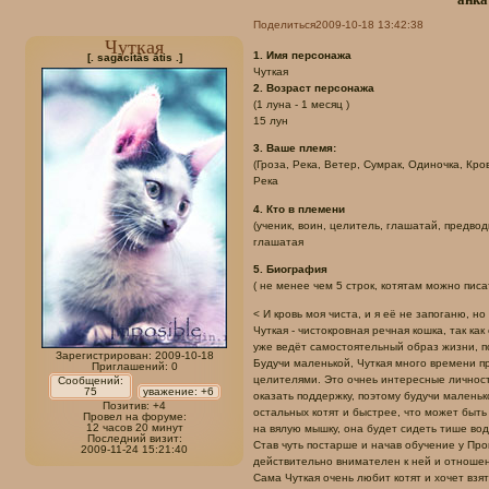
Поделиться
2009-10-18 13:42:38
Чуткая
1. Имя персонажа
[. sagācitās ātis .]
Чуткая
2. Возраст персонажа
(1 луна - 1 месяц )
15 лун
3. Ваше племя:
(Гроза, Река, Ветер, Сумрак, Одиночка, Кровь
Река
4. Кто в племени
(ученик, воин, целитель, глашатай, предводи
глашатая
5. Биография
( не менее чем 5 строк, котятам можно писат
< И кровь моя чиста, и я её не запоганю, но
Чуткая - чистокровная речная кошка, так ка
уже ведёт самостоятельный образ жизни, по
Зарегистрирован
: 2009-10-18
Будучи маленькой, Чуткая много времени пр
Приглашений:
0
целителями. Это очнеь интересные личност
Сообщений:
75
уважение:
+6
оказать поддержку, поэтому будучи маленьк
Позитив:
+4
остальных котят и быстрее, что может быть 
Провел на форуме:
12 часов 20 минут
на вялую мышку, она будет сидеть тише вод
Последний визит:
Став чуть постарше и начав обучение у Про
2009-11-24 15:21:40
действительно внимателен к ней и отношен
Сама Чуткая очень любит котят и хочет взя