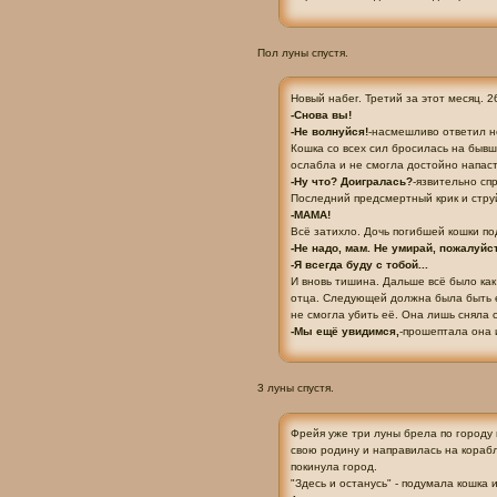
Пол луны спустя.
Новый набег. Третий за этот месяц. 2
-Снова вы!
-Не волнуйся!
-насмешливо ответил 
Кошка со всех сил бросилась на быв
ослабла и не смогла достойно напаст
-Ну что? Доигралась?
-язвительно сп
Последний предсмертный крик и струй
-МАМА!
Всё затихло. Дочь погибшей кошки п
-Не надо, мам. Не умирай, пожалуйст
-Я всегда буду с тобой...
И вновь тишина. Дальше всё было как
отца. Следующей должна была быть её
не смогла убить её. Она лишь сняла 
-Мы ещё увидимся,
-прошептала она 
3 луны спустя.
Фрейя уже три луны брела по городу 
свою родину и направилась на корабл
покинула город.
"Здесь и останусь" - подумала кошка