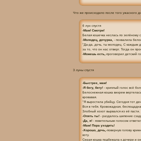
Что же происходило после того ужасного дн
6 лун спустя
-Мам! Смотри!
Белая кошечка неслась по зелёному с
-Молодец, дочурка,
- похвалила бело
"Да-да, дочь, ты молодец. С каждым 
за то, что он нас отверг. Тогда он пр
-Можешь есть,
-проговорил детский г
3 луны спустя
-Быстрее, мам!
-Я бегу, бегу!
- хриплый голос всё бо
Белоснежная кошка вихрем вертелась
кровавая.
"Я выростила убийцу. Сегодня тот де
Вся в тебя. Кровожадная, беспощадна
Злобный хохот вырвался из её пасти
-Опять ты!
- раздалось шипение сзад
-Да, я!
- язвительным голосом ответил
-Мам! Пора уходить!
-Хорошо, дочь,
-повернув голову крик
коту.
Серая кошка подбежала к дочери и он