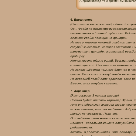
А яркая звезда тем временем зажига
6. Внешность
(Распишите как можно подробнее. 3 строк
Оо... Фрейя по настоящему красивая кош
позвоночника и длинной худых лап. Всё т
делают Фрейю похожую на фонарик.
На шее у кошечки кожаный ошейник цвета 
голубой жидкостью, которая светится. С
напоминают цилиндр, украшенный резьбой
пробирку.
Кончик хвоста тёмно-синий. Весьма необыч
с синей краской. Она так и не вымылась и
На голове шёрстка немного длиннее и чем-
цвета. Таких глаз пожалуй нигде не встр
На передней левой лапе браслет. Тоже из
Вместо глаз голубые камешки.
7. Характер
(Расписываем 3 полных строки)
Сложно будет описать характер Фрейи, та
,что она идеальная актриса своего театра
можно сказать, что она не бывает доброй.
никому не удавалось. Пока что.
О поведение тоже можно сказать, что оно
Ванадис - идеальная машина для убийств.
родственники.
Кстати, о родственниках. Они, пожалуй, 