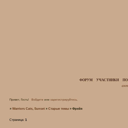
ФОРУМ
УЧАСТНИКИ
ПО
акт
Привет, Гость!
Войдите
или
зарегистрируйтесь
.
»
Warriors Cats, Sunset
»
Старые темы
»
Фрейя
Страница:
1