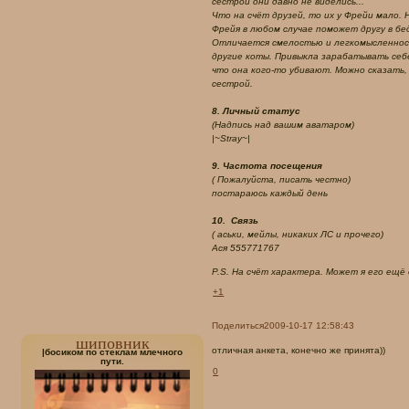
сестрой они давно не виделись...
Что на счёт друзей, то их у Фрейи мало.
Фрейя в любом случае поможет другу в бед
Отличается смелостью и легкомысленност
другие коты. Привыкла зарабатывать себе
что она кого-то убивают. Можно сказать, 
сестрой.
8. Личный статус
(Надпись над вашим аватаром)
|~Stray~|
9. Частота посещения
( Пожалуйста, писать честно)
постараюсь каждый день
10. Связь
( аськи, мейлы, никаких ЛС и прочего)
Ася 555771767
P.S. На счёт характера. Может я его ещё
+1
Поделиться
2009-10-17 12:58:43
шиповник
отличная анкета, конечно же принята))
|босиком по стеклам млечного
пути.
0