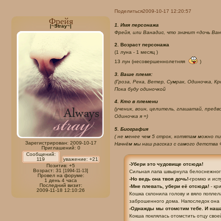
Поделиться
2009-10-17 12:20:57
Фрейя
1. Имя персонажа
|~Stray~|
Фрейя, или Ванадис, что значит «дочь Ван
2. Возраст персонажа
(1 луна - 1 месяц )
13 лун (несовершеннолетняя
)
3. Ваше племя:
(Гроза, Река, Ветер, Сумрак, Одиночка, Кро
Пока буду одиночкой
4. Кто в племени
(ученик, воин, целитель, глашатай, предво
Одиночка я =)
5. Биография
( не менее чем 5 строк, котятам можно пи
Зарегистрирован
: 2009-10-17
Начнём мы наш рассказ с самого детства Ф
Приглашений:
0
Сообщений:
119
уважение:
+21
-Убери это чудовище отсюда!
Позитив:
+5
Возраст:
31
[1994-11-13]
Сильная лапа швырнула белоснежного 
Провел на форуме:
-Но ведь она твоя дочь!
-громко и ис
1 день 4 часа
Последний визит:
-Мне плевать, убери её отсюда!
- кр
2009-11-18 12:10:26
Кошка склонила голову и вяло поплела
заброшенного дома. Напоследок она 
-Однажды мы отомстим тебе. И наша
Кокша поклялась отомстить отцу своей