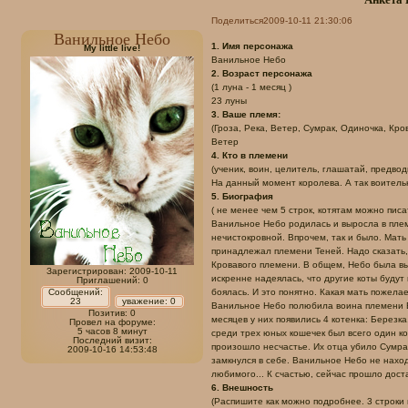
Поделиться
2009-10-11 21:30:06
Ванильное Небо
1. Имя персонажа
My little live!
Ванильное Небо
2. Возраст персонажа
(1 луна - 1 месяц )
23 луны
3. Ваше племя:
(Гроза, Река, Ветер, Сумрак, Одиночка, Кровь
Ветер
4. Кто в племени
(ученик, воин, целитель, глашатай, предводи
На данный момент королева. А так воитель
5. Биография
( не менее чем 5 строк, котятам можно писат
Ванильное Небо родилась и выросла в племе
нечистокровной. Впрочем, так и было. Мать
принадлежал племени Теней. Надо сказать,
Кровавого племени. В общем, Небо была вы
Зарегистрирован
: 2009-10-11
искренне надеялась, что другие коты будут
Приглашений:
0
Сообщений:
боялась. И это понятно. Какая мать пожела
23
уважение:
0
Ванильное Небо полюбила воина племени Ве
Позитив:
0
месяцев у них появились 4 котенка: Березка
Провел на форуме:
5 часов 8 минут
среди трех юных кошечек был всего один к
Последний визит:
произошло несчастье. Их отца убило Сумра
2009-10-16 14:53:48
замкнулся в себе. Ванильное Небо не нахо
любимого... К счастью, сейчас прошло дос
6. Внешность
(Распишите как можно подробнее. 3 строки 