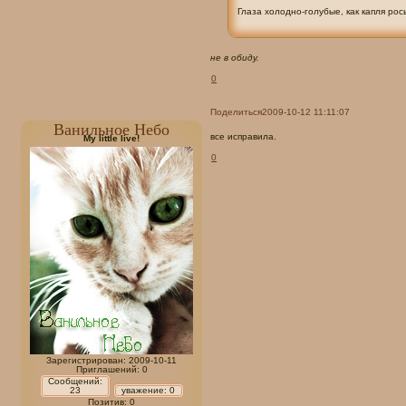
Глаза холодно-голубые, как капля ро
не в обиду.
0
Поделиться
2009-10-12 11:11:07
Ванильное Небо
все исправила.
My little live!
0
Зарегистрирован
: 2009-10-11
Приглашений:
0
Сообщений:
23
уважение:
0
Позитив:
0