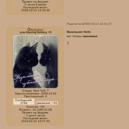
Провел на форуме:
5 часов 8 минут
Последний визит:
2009-10-16 14:53:48
Поделиться
2009-10-12 14:41:27
Феникс
Ванильное Небо
.you blazing fantazy <3
вот теперь
принимаю.
0
Откуда:
New York **
Зарегистрирован
: 2009-10-02
Приглашений:
0
Сообщений:
2794
уважение:
+31
Позитив:
+50
Возраст:
30
[1995-10-29]
Провел на форуме:
2 дня 8 часов
Последний визит:
2010-02-10 13:57:42