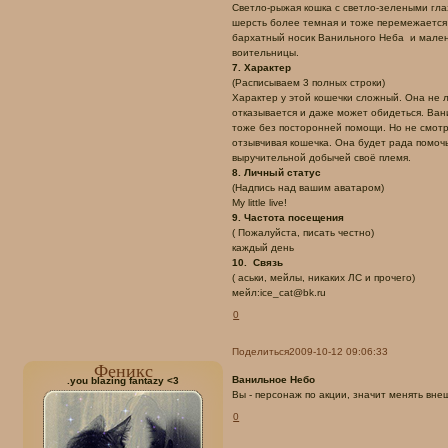
Светло-рыжая кошка с светло-зелеными глаз
шерсть более темная и тоже перемежается 
бархатный носик Ванильного Неба и мален
воительницы.
7. Характер
(Расписываем 3 полных строки)
Характер у этой кошечки сложный. Она не 
отказывается и даже может обидеться. Вани
тоже без посторонней помощи. Но не смотр
отзывчивая кошечка. Она будет рада помоч
выручительной добычей своё племя.
8. Личный статус
(Надпись над вашим аватаром)
My little live!
9. Частота посещения
( Пожалуйста, писать честно)
каждый день
10. Связь
( аськи, мейлы, никаких ЛС и прочего)
мейл:ice_cat@bk.ru
0
Поделиться
2009-10-12 09:06:33
Феникс
Ванильное Небо
.you blazing fantazy <3
Вы - персонаж по акции, значит менять вн
0