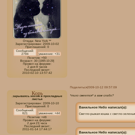
Откуда:
New York **
Зарегистрирован
: 2009-10-02
Приглашений:
0
Сообщений:
2794
уважение:
+31
Позитив:
+50
Возраст:
30
[1995-10-29]
Провел на форуме:
2 дня 8 часов
Последний визит:
2010-02-10 13:57:42
Поделиться
2009-10-12 09:57:09
Корь
*тихо смеется* а вам слабо?
.зарываясь носом в прохладные
листья
Зарегистрирован
: 2009-10-10
Приглашений:
0
Ванильное Небо написал(а):
Сообщений:
621
уважение:
+44
Светло-рыжая кошка с светло-зелены
Позитив:
+46
Провел на форуме:
2 дня 23 часа
Последний визит:
2011-01-14 17:44:17
Ванильное Небо написал(а):