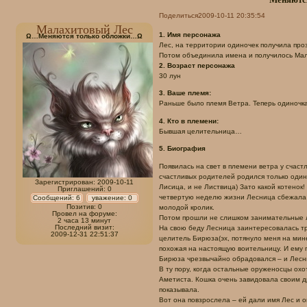
Поделиться
2009-10-11 20:35:54
Малахитовый Лес
1. Имя персонажа
Ω…Меняются только обложки…Ω
Лес, на территории одиночек получила про
Потом объединила имена и получилось Ма
2. Возраст персонажа
30 лун
3. Ваше племя:
Раньше было племя Ветра. Теперь одиночка
4. Кто в племени:
Бывшая целительница…
5. Биография
Появилась на свет в племени ветра у счаст
счастливых родителей родился только оди
Зарегистрирован
: 2009-10-11
Лисица, и не Листвица) Зато какой котенок!
Приглашений:
0
четвертую неделю жизни Лесница сбежала 
Сообщений:
6
уважение:
0
Позитив:
0
молодой кролик.
Провел на форуме:
Потом прошли не слишком занимательные л
2 часа 13 минут
Последний визит:
На свою беду Лесница заинтересовалась т
2009-12-31 22:51:37
целитель Бирюза(эх, потянуло меня на мин
похожая на настоящую воительницу. И ему 
Бирюза чрезвычайно обрадовался – и Лес
В ту пору, когда остальные оруженосцы ох
Аметиста. Кошка очень завидовала своим д
показывала.
Вот она повзрослела – ей дали имя Лес и