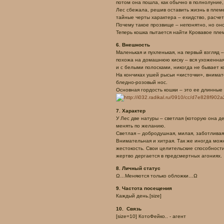
потом она пошла, как обычно в полнолуни
Лес сбежала, решив оставить жизнь в плем
тайные черты характера – ехидство, расче
Почему такое прозвище – непонятно, но он
Теперь кошка пытается найти Кровавое пл
6. Внешность
Маленькая и пухленькая, на первый взгляд
похожа на домашнюю киску – вся ухоженная,
и с белыми полосками, никогда не бывает к
На кончиках ушей рысьи «кисточки», внимат
бледно-розовый нос.
Основная гордость кошки – это ее длинные 
7. Характер
У Лес две натуры – светлая (которую она д
менять по желанию.
Светлая – добродушная, милая, заботливая
Внимательная и хитрая. Так же иногда мож
жестокость. Свои целительские способности
жертво дергается в предсмертных агониях.
8. Личный статус
Ω…Меняются только обложки…Ω
9. Частота посещения
Каждый день.[size]
10. Связь
[size=10] КотоФейко.. - агент