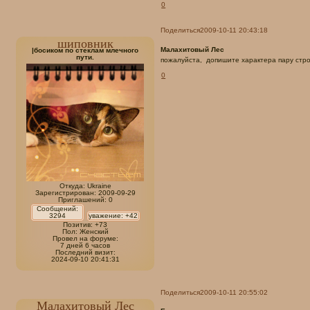
0
Поделиться
2009-10-11 20:43:18
шиповник
Малахитовый Лес
|босиком по стеклам млечного
пути.
пожалуйста, допишите характера пару стро
0
Откуда:
Ukraine
Зарегистрирован
: 2009-09-29
Приглашений:
0
Сообщений:
3294
уважение:
+42
Позитив:
+73
Пол:
Женский
Провел на форуме:
7 дней 6 часов
Последний визит:
2024-09-10 20:41:31
Поделиться
2009-10-11 20:55:02
Малахитовый Лес