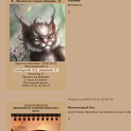
Ежевика
Ω…Меняются только обложки…Ω
Добавила
0
Зарегистрирован
: 2009-10-11
Приглашений:
0
Сообщений:
6
уважение:
0
Позитив:
0
Провел на форуме:
2 часа 13 минут
Последний визит:
2009-12-31 22:51:37
Поделиться
2009-10-11 20:58:08
шиповник
Малахитовый Лес
|босиком по стеклам млечного
пути.
угу)) теперь принята) так лучше) а агент в 
0