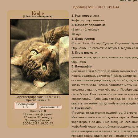
Поделиться
2009-10-11 13:14:44
Кофе
1. Имя персонажа
[Найти и потерять]
Кофе, прошу сменить
2. Возраст персонажа
(1 луна - 1 месяц )
18 лун
3. Ваше племя:
(Гроза, Река, Ветер, Сумрак, Одиночка, Кровь
Одиночка, но возможно вступит в одно из 
4. Кто в племени
(ученик, воин, целитель, глашатай, предводи
Одиночка
5. Биография
( не менее чем 5 строк, котятам можно писат
Кошка родилась одиночкой. Мать одиночка, 
оставил племя ради меня, ради тебя, ради н
знать этого кота " кошка понимала мать, н
увидела отца, но уже мёртвого. Пройдя ещ
было 5 лун. Она знала об опасности и как т
Зарегистрирован
: 2009-10-11
справлялась. Она шла в перёд, но не зная 
Приглашений:
0
сказать, но может когда нибуть она придёт
Сообщений:
189
уважение:
+3
6. Внешность
Позитив:
0
(Распишите как можно подробнее. 3 строки 
Провел на форуме:
17 часов 31 минуту
Изящная кошечка шоколадного окраса. Имее
Последний визит:
характера. У Ко длинные, мощные, сильные 
2009-12-14 16:35:47
Кофейной кошки заострённая мордочка кото
какое настроение и такие глаза. Взгляд вс
походке кошки видна вся её изящность и о