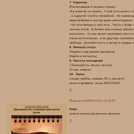
7. Характер
(Расписываем 3 полных строки)
Эту кошечку не понять . У неё есть много с
, а в другой тихой и спокойной . На самом 
миролюбивая и иногда даже милосердная . 
. Но хотя минусы у неё есть . Часто у Кофе
лесных котов . В битвах она в конце обычн
разозлить , то она может разорвать всех в 
очень мстительная , а по другому злопамятн
свобода , беззаботность и ветер в сердце и
8. Личный статус
(Надпись над вашим аватаром)
[Найти и потерять]
9. Частота посещения
( Пожалуйста, писать честно)
От вас зависит
10. Связь
( аськи, мейлы, никаких ЛС и прочего)
мыло в профиле, аська 564670465
0
Поделиться
2009-10-11 13:16:57
шиповник
Кофе
|босиком по стеклам млечного
пути.
анкета неплохая) конечно принята.
0