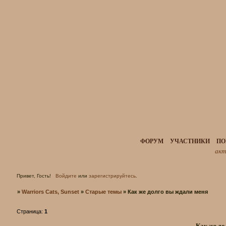
ФОРУМ
УЧАСТНИКИ
ПО
акт
Привет, Гость!
Войдите
или
зарегистрируйтесь
.
»
Warriors Cats, Sunset
»
Старые темы
»
Как же долго вы ждали меня
Страница:
1
Как же до