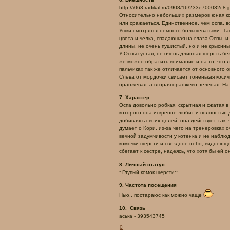
http://i063.radikal.ru/0908/16/233e700032c8.j
Относительно небольших размеров юная кош
или сражаеться. Единственное, чем оспа, в
Ушки смотрятся немного большеватыми. Так
цвета и челка, спадающая на глаза Оспы, и
длины, не очень пушистый, но и не крысины
У Оспы густая, не очень длинная шерсть беж
же можно обратить внимание и на то, что л
пальчиках так же отличается от основного о
Слева от мордочки свисает тоненькая косич
оранжевая, а вторая оранжево-зеленая. На
7. Характер
Оспа довольно робкая, скрытная и сжатая в
которого она искренне любит и полностью д
добиваясь своих целей, она действует так, 
думает о Кори, из-за чего на тренеровках о
вечной задумчивости у котенка и не наблюд
комочки шерсти и свездное небо, виднеюще
сбегает к сестре, надеясь, что хотя бы ей 
8. Личный статус
~Глупый комок шерсти~
9. Частота посещения
Нью.. постараюс как можно чаще
'
10. Связь
аська - 393543745
0