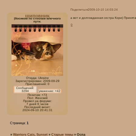
Поделиться
2009-10-10 14:03:24
шиповник
а вот и долгожданная сестра Кори) Принята
|босиком по стеклам млечного
пути.
0
Откуда:
Ukraine
Зарегистрирован
: 2009-09-29
Приглашений:
0
Сообщений:
3294
уважение:
+42
Позитив:
+73
Пол:
Женский
Провел на форуме:
7 дней 6 часов
Последний визит:
2024-09-10 20:41:31
Страница:
1
»
Warriors Cats, Sunset
»
Старые темы
»
Оспа