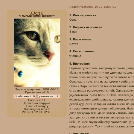
Поделиться
2009-10-10 14:00:01
Оспа
1. Имя персонажа
~Глупый комок шерсти~
Оспа
2. Возраст персонажа
8 лун
3. Ваше племя:
Ветер
4. Кто в племени
ученица
5. Биография
Первым существом, которому посмела довер
Мать не любила котят и не уделяла им дост
кошка лишь недовольно бурчала что-то и от
Оспа часто грустила из-за такого к себе от
Оспы и Кори не смогла вынести жизни с ма
Зарегистрирован
: 2009-10-10
отец инода встречаются с ней. Однажды юн
Приглашений:
0
удивительно, была Корь, а Оспа, как всегд
Сообщений:
6
уважение:
+2
исследователи добрались до свалки двуноги
Позитив:
+1
Провел на форуме:
детей двуногих, которым котята очень понр
1 час 21 минуту
а также некоторые другие побрякушки. Нак
Последний визит:
2009-11-22 01:12:43
дядя предводитель даже хотел изгнать юны
заступился за них и отстаял их права, как
ней. Но, к её глубочайшему сожалению, у н
рода профессии. Так что ей не осталось ни
6. Внешность